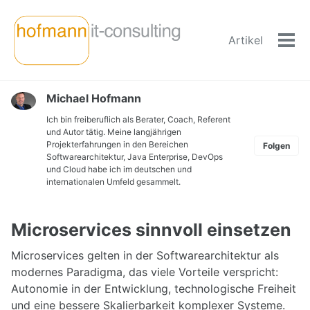
Skip
Skip
Skip
to
to
to
Artikel
primary
content
footer
Men
navigation
ein-
Michael Hofmann
Ich bin freiberuflich als Berater, Coach, Referent
und Autor tätig. Meine langjährigen
Projekterfahrungen in den Bereichen
Folgen
Softwarearchitektur, Java Enterprise, DevOps
und Cloud habe ich im deutschen und
internationalen Umfeld gesammelt.
Microservices sinnvoll einsetzen
Microservices gelten in der Softwarearchitektur als
modernes Paradigma, das viele Vorteile verspricht:
Autonomie in der Entwicklung, technologische Freiheit
und eine bessere Skalierbarkeit komplexer Systeme.