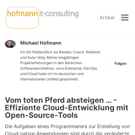
Skip
Skip
Skip
to
to
to
Artikel
primary
content
footer
Men
navigation
ein-
Michael Hofmann
Ich bin freiberuflich als Berater, Coach, Referent
und Autor tätig. Meine langjährigen
Projekterfahrungen in den Bereichen
Folgen
Softwarearchitektur, Java Enterprise, DevOps
und Cloud habe ich im deutschen und
internationalen Umfeld gesammelt.
Vom toten Pferd absteigen … -
Effiziente Cloud-Entwicklung mit
Open-Source-Tools
Die Aufgaben eines Programmierers zur Erstellung von
Cloud-native-Anwendungen sind durch die veränderte