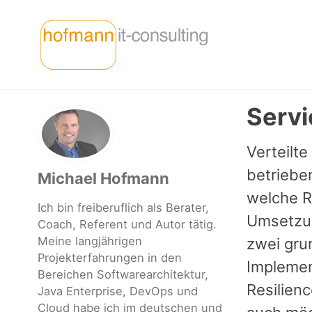
Skip
Skip
Skip
to
to
to
primary
content
footer
navigation
Servi
Verteilte
betriebe
Michael Hofmann
welche Re
Ich bin freiberuflich als Berater,
Umsetzun
Coach, Referent und Autor tätig.
Meine langjährigen
zwei gru
Projekterfahrungen in den
Implemen
Bereichen Softwarearchitektur,
Resilienc
Java Enterprise, DevOps und
Cloud habe ich im deutschen und