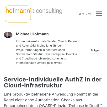
Skip
Skip
Skip
to
to
to
Artikel
primary
content
footer
Men
navigation
ein-
Michael Hofmann
Ich bin freiberuflich als Berater, Coach, Referent
und Autor tätig. Meine langjährigen
Projekterfahrungen in den Bereichen
Folgen
Softwarearchitektur, Java Enterprise, DevOps
und Cloud habe ich im deutschen und
internationalen Umfeld gesammelt.
Service-individuelle AuthZ in der
Cloud-Infrastruktur
Eine produktiv betriebene Anwendung kommt in der
Regel nicht ohne Authorization-Checks aus.
Entsprechend dem OWASP-Prinzip “Defense in Depth”